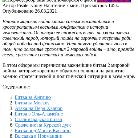
Автор
Pisatel-voiny
На чтение
7 мин.
Просмотров
145k.
Опубликовано
26.03.2021
Вторая мировая война стала самым масштабным и
кровопролитным военным конфликтом в истории
человечества. Основную её тяжесть вынес на своих плечах
советский народ, который пошёл на огромные жертвы ради
общей победы над фашизмом. Нет ничего удивительного в
том, что основные сражения 2 мировой войны – это, прежде
всего, сражения советских и немецких войск.
В этом обзоре мы перечислим важнейшие битвы 2 мировой
войны, которые коренным образом повлияли на развитие
военно-стратегической и политической ситуации в всём мире.
Содержание:
Битва за Англию
Битва за Москву
Атака на Пёрл-Харбор
Битва в Эль-Аламейне
Сталинградская битва
Сражение на Курской дуге
Битва под Монте-Кассино
Высадка в Нормандии