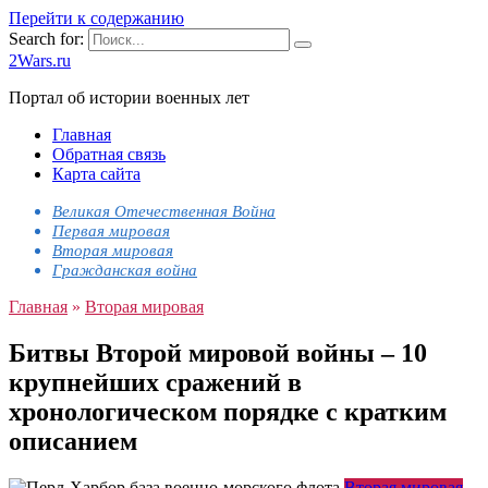
Перейти к содержанию
Search for:
2Wars.ru
Портал об истории военных лет
Главная
Обратная связь
Карта сайта
Великая Отечественная Война
Первая мировая
Вторая мировая
Гражданская война
Главная
»
Вторая мировая
Битвы Второй мировой войны – 10
крупнейших сражений в
хронологическом порядке с кратким
описанием
Вторая мировая