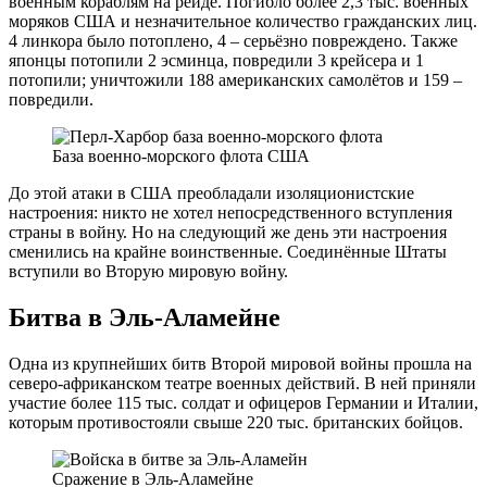
военным кораблям на рейде. Погибло более 2,3 тыс. военных
моряков США и незначительное количество гражданских лиц.
4 линкора было потоплено, 4 – серьёзно повреждено. Также
японцы потопили 2 эсминца, повредили 3 крейсера и 1
потопили; уничтожили 188 американских самолётов и 159 –
повредили.
База военно-морского флота США
До этой атаки в США преобладали изоляционистские
настроения: никто не хотел непосредственного вступления
страны в войну. Но на следующий же день эти настроения
сменились на крайне воинственные. Соединённые Штаты
вступили во Вторую мировую войну.
Битва в Эль-Аламейне
Одна из крупнейших битв Второй мировой войны прошла на
северо-африканском театре военных действий. В ней приняли
участие более 115 тыс. солдат и офицеров Германии и Италии,
которым противостояли свыше 220 тыс. британских бойцов.
Сражение в Эль-Аламейне