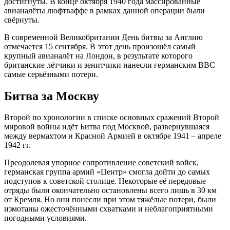
достигнуты. В конце октября 1940 года массированные
авианалёты люфтваффе в рамках данной операции были
свёрнуты.
В современной Великобритании День битвы за Англию
отмечается 15 сентября. В этот день произошёл самый
крупный авианалёт на Лондон, в результате которого
британские лётчики и зенитчики нанесли германским ВВС
самые серьёзными потери.
Битва за Москву
Второй по хронологии в списке основных сражений Второй
мировой войны идёт Битва под Москвой, развернувшаяся
между вермахтом и Красной Армией в октябре 1941 – апреле
1942 гг.
Преодолевая упорное сопротивление советский войск,
германская группа армий «Центр» смогла дойти до самых
подступов к советской столице. Некоторые её передовые
отряды были окончательно остановлены всего лишь в 30 км
от Кремля. Но они понесли при этом тяжёлые потери, были
измотаны ожесточёнными схватками и неблагоприятными
погодными условиями.