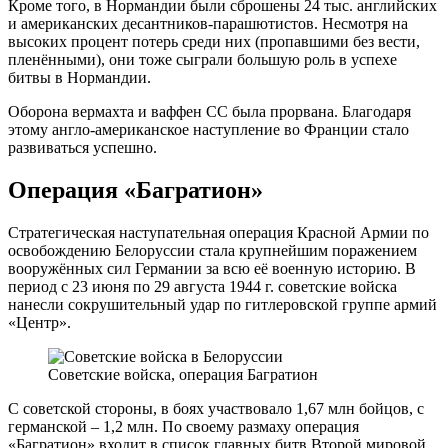
Кроме того, в Нормандии были сброшены 24 тыс. английских
и американских десантников-парашютистов. Несмотря на
высоких процент потерь среди них (пропавшими без вести,
пленёнными), они тоже сыграли большую роль в успехе
битвы в Нормандии.
Оборона вермахта и ваффен СС была прорвана. Благодаря
этому англо-американское наступление во Франции стало
развиваться успешно.
Операция «Багратион»
Стратегическая наступательная операция Красной Армии по
освобождению Белоруссии стала крупнейшим поражением
вооружённых сил Германии за всю её военную историю. В
период с 23 июня по 29 августа 1944 г. советские войска
нанесли сокрушительный удар по гитлеровской группе армий
«Центр».
Советские войска, операция Багратион
С советской стороны, в боях участвовало 1,67 млн бойцов, с
германской – 1,2 млн. По своему размаху операция
«Багратион» входит в список главных битв Второй мировой