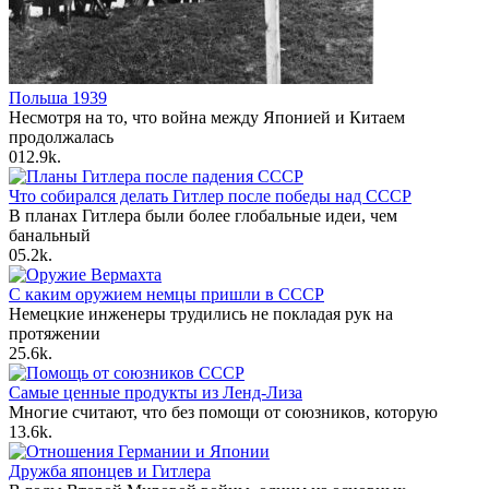
Польша 1939
Несмотря на то, что война между Японией и Китаем
продолжалась
0
12.9k.
Что собирался делать Гитлер после победы над СССР
В планах Гитлера были более глобальные идеи, чем
банальный
0
5.2k.
С каким оружием немцы пришли в СССР
Немецкие инженеры трудились не покладая рук на
протяжении
2
5.6k.
Самые ценные продукты из Ленд-Лиза
Многие считают, что без помощи от союзников, которую
1
3.6k.
Дружба японцев и Гитлера