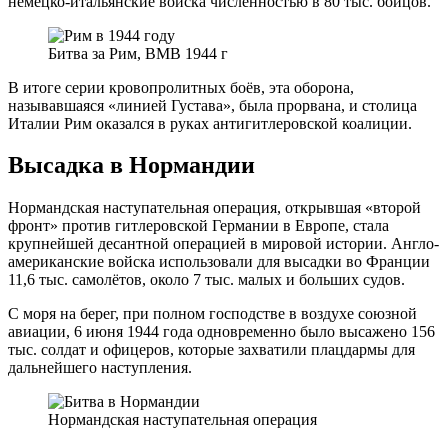
немецко-итальянские войска численностью в 80 тыс. бойцов.
Битва за Рим, ВМВ 1944 г
В итоге серии кровопролитных боёв, эта оборона,
называвшаяся «линией Густава», была прорвана, и столица
Италии Рим оказался в руках антигитлеровской коалиции.
Высадка в Нормандии
Нормандская наступательная операция, открывшая «второй
фронт» против гитлеровской Германии в Европе, стала
крупнейшей десантной операцией в мировой истории. Англо-
американские войска использовали для высадки во Франции
11,6 тыс. самолётов, около 7 тыс. малых и больших судов.
С моря на берег, при полном господстве в воздухе союзной
авиации, 6 июня 1944 года одновременно было высажено 156
тыс. солдат и офицеров, которые захватили плацдармы для
дальнейшего наступления.
Нормандская наступательная операция