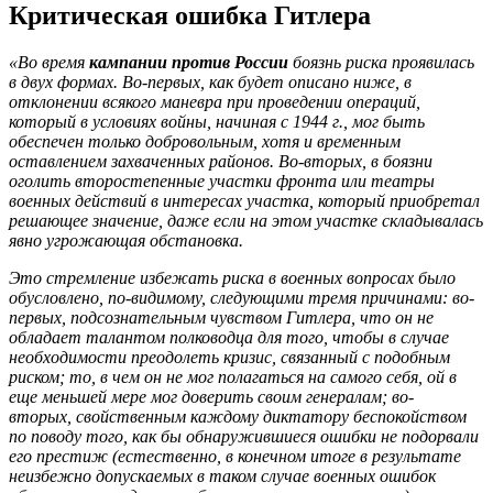
Критическая ошибка Гитлера
«Во время
кампании против России
боязнь риска проявилась
в двух формах. Во-первых, как будет описано ниже, в
отклонении всякого маневра при проведении операций,
который в условиях войны, начиная с 1944 г., мог быть
обеспечен только добровольным, хотя и временным
оставлением захваченных районов. Во-вторых, в боязни
оголить второстепенные участки фронта или театры
военных действий в интересах участка, который приобретал
решающее значение, даже если на этом участке складывалась
явно угрожающая обстановка.
Это стремление избежать риска в военных вопросах было
обусловлено, по-видимому, следующими тремя причинами: во-
первых, подсознательным чувством Гитлера, что он не
обладает талантом полководца для того, чтобы в случае
необходимости преодолеть кризис, связанный с подобным
риском; то, в чем он не мог полагаться на самого себя, ой в
еще меньшей мере мог доверить своим генералам; во-
вторых, свойственным каждому диктатору беспокойством
по поводу того, как бы обнаружившиеся ошибки не подорвали
его престиж (естественно, в конечном итоге в результате
неизбежно допускаемых в таком случае военных ошибок