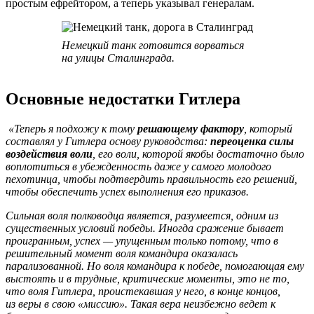
простым ефрейтором, а теперь указывал генералам.
Немецкий танк готовится ворваться
на улицы Сталинграда.
Основные недостатки Гитлера
«Теперь я подхожу к тому
решающему фактору
, который
составлял у Гитлера основу руководства:
переоценка силы
воздействия воли
, его воли, которой якобы достаточно было
воплотиться в убежденность даже у самого молодого
пехотинца, чтобы подтвердить правильность его решений,
чтобы обеспечить успех выполнения его приказов.
Сильная воля полководца является, разумеется, одним из
существенных условий победы. Иногда сражение бывает
проигранным, успех — упущенным только потому, что в
решительный момент воля командира оказалась
парализованной. Но воля командира к победе, помогающая ему
выстоять и в трудные, критические моменты, это не то,
что воля Гитлера, проистекавшая у него, в конце концов,
из веры в свою «миссию». Такая вера неизбежно ведет к