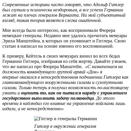
Современные историки часто говорят, что Адольф Гитлер
был глупым и психически нездоровым, а все успехи Германии
лежат на плечах генералов Вермахта. На мой субъективный
взгляд, такая теория является слегка ошибочной.
Мне всегда было интересно, как воспринимали Фюрера
немецкие генералы. Недавно мне удалось прочитать мемуары
Эриха Манштейна, в которых он упоминает и Гитлера. Свою
статью я написал на основе именно его воспоминаний.
К примеру, Кейтель в своих мемуарах винил во всех бедах
Германии Гитлера, изображая из себя жертву. Давайте узнаем,
что же написал про Фюрера Манштейн.
«С назначением на
должность командующего группой армий «Дон» я
впервые оказался в непосредственном подчинении Гитлера как
главнокомандующего вооруженными силами и сухопутными
силами. Только теперь я получил возможность по-настоящему
узнать и
оценить то, как он пытался наряду с управлением
государством выполнить задачу полководца
. До этого
времени я наблюдал его влияние на управление войсками лишь
издали, а не непосредственно»
Гитлер в окружении генералов