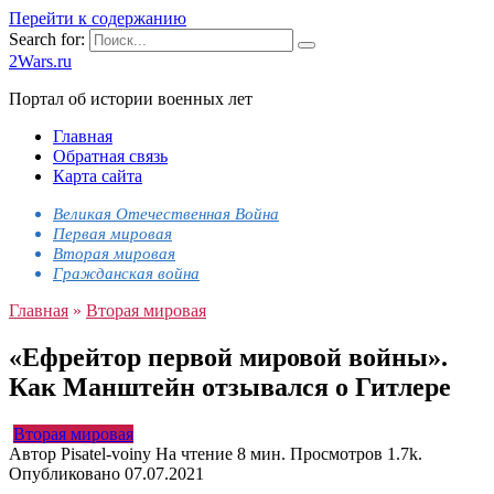
Перейти к содержанию
Search for:
2Wars.ru
Портал об истории военных лет
Главная
Обратная связь
Карта сайта
Великая Отечественная Война
Первая мировая
Вторая мировая
Гражданская война
Главная
»
Вторая мировая
«Ефрейтор первой мировой войны».
Как Манштейн отзывался о Гитлере
Вторая мировая
Автор
Pisatel-voiny
На чтение
8 мин.
Просмотров
1.7k.
Опубликовано
07.07.2021