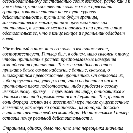
безосновательному отстаиванию своих взглядов, равно как и к
убеждению, что собственная воля может превзойти
границы, которые ставит на ее пути суровая
действительность, пусть это будут границы,
заключающиеся в многократном превосходстве сил
противника, в условиях места и времени или просто в том
обстоятельстве, что в конце концов и противник обладает
волей.
Убежденный в том, что его воля, в конечном счете,
восторжествует, Гитлер был, в общем, мало склонен к тому,
чтобы принимать в расчет предполагаемые намерения
командования противника. Так же мало был он готов
признать даже самые надежные данные, скажем, о
многократном превосходстве противника. Он отклонял их,
либо преуменьшал, утверждая, что соединения и части
противника плохо подготовлены, либо прибегал к своему
излюбленному приему — перечислению цифр, относящихся к
данным о военной промышленности Германии. Так, фактор
воли фюрера исключил в известной мере такие существенные
элементы, как «оценка обстановки», из которой должно
вытекать решение любого командира. Но тем самым Гитлер
оставил почву реальной действительности.
Странным, однако, было то, что эта переоценка значения