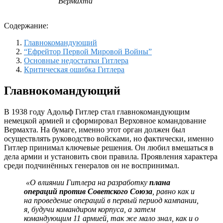
Вермахта
Содержание:
Главнокомандующий
“Ефрейтор Первой Мировой Войны”
Основные недостатки Гитлера
Критическая ошибка Гитлера
Главнокомандующий
В 1938 году Адольф Гитлер стал главнокомандующим
немецкой армией и сформировал Верховное командование
Вермахта. На бумаге, именно этот орган должен был
осуществлять руководство войсками, но фактически, именно
Гитлер принимал ключевые решения. Он любил вмешаться в
дела армии и установить свои правила. Проявления характера
среди подчинённых генералов он не воспринимал.
«О влиянии Гитлера на разработку
плана
операций против Советского Союза
, равно как и
на проведение операций в первый период кампании,
я, будучи командиром корпуса, а затем
командующим 11 армией, так же мало знал, как и о