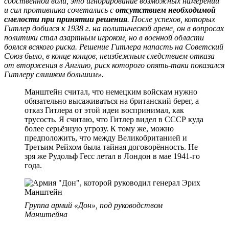
собственной воли, это игнорирование возможных намерений
и сил противника сочетались с
отсутствием необходимой
смелости при принятии решения
. После успехов, которых
Гитлер добился к 1938 г. на политической арене, он в вопросах
политики стал азартным игроком, но в военной области
боялся всякого риска. Решение Гитлера напасть на Советский
Союз было, в конце концов, неизбежным следствием отказа
от вторжения в Англию, риск которого опять-таки показался
Гитлеру слишком большим».
Манштейн считал, что немецким войскам нужно
обязательно высаживаться на британский берег, а
отказ Гитлера от этой идеи воспринимал, как
трусость. Я считаю, что Гитлер видел в СССР куда
более серьёзную угрозу. К тому же, можно
предположить, что между Великобританией и
Третьим Рейхом была тайная договорённость. Не
зря же Рудольф Гесс летал в Лондон в мае 1941-го
года.
Группа армий «Дон», под руководством
Манштейна