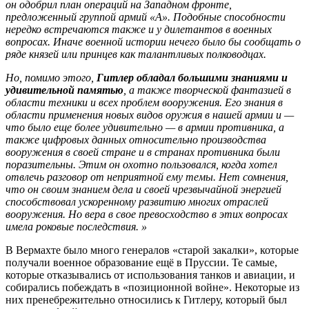
он одобрил план операций на Западном фронте,
предложенный группой армий «А». Подобные способности
нередко встречаются также и у дилетантов в военных
вопросах. Иначе военной истории нечего было бы сообщать о
ряде князей или принцев как талантливых полководцах.
Но, помимо этого,
Гитлер обладал большими знаниями и
удивительной памятью
, а также творческой фантазией в
области техники и всех проблем вооружения. Его знания в
области применения новых видов оружия в нашей армии и —
что было еще более удивительно — в армии противника, а
также цифровых данных относительно производства
вооружения в своей стране и в странах противника были
поразительны. Этим он охотно пользовался, когда хотел
отвлечь разговор от неприятной ему темы. Нет сомнения,
что он своим знанием дела и своей чрезвычайной энергией
способствовал ускоренному развитию многих отраслей
вооружения. Но вера в свое превосходство в этих вопросах
имела роковые последствия. »
В Вермахте было много генералов «старой закалки», которые
получали военное образование ещё в Пруссии. Те самые,
которые отказывались от использования танков и авиации, и
собирались побеждать в «позиционной войне». Некоторые из
них пренебрежительно относились к Гитлеру, который был