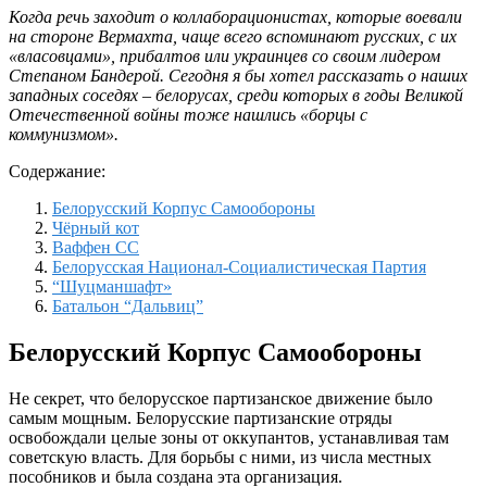
Когда речь заходит о коллаборационистах, которые воевали
на стороне Вермахта, чаще всего вспоминают русских, с их
«власовцами», прибалтов или украинцев со своим лидером
Степаном Бандерой. Сегодня я бы хотел рассказать о наших
западных соседях – белорусах, среди которых в годы Великой
Отечественной войны тоже нашлись «борцы с
коммунизмом».
Содержание:
Белорусский Корпус Самообороны
Чёрный кот
Ваффен СС
Белорусская Национал-Социалистическая Партия
“Шуцманшафт»
Батальон “Дальвиц”
Белорусский Корпус Самообороны
Не секрет, что белорусское партизанское движение было
самым мощным. Белорусские партизанские отряды
освобождали целые зоны от оккупантов, устанавливая там
советскую власть. Для борьбы с ними, из числа местных
пособников и была создана эта организация.