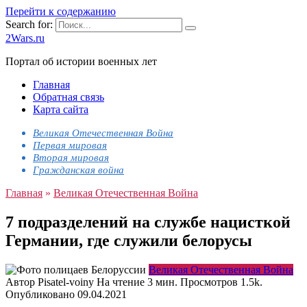
Перейти к содержанию
Search for:
2Wars.ru
Портал об истории военных лет
Главная
Обратная связь
Карта сайта
Великая Отечественная Война
Первая мировая
Вторая мировая
Гражданская война
Главная
»
Великая Отечественная Война
7 подразделений на службе нацисткой
Германии, где служили белорусы
Великая Отечественная Война
Автор
Pisatel-voiny
На чтение
3 мин.
Просмотров
1.5k.
Опубликовано
09.04.2021