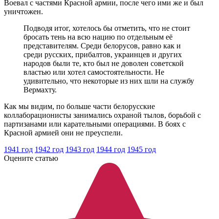
Воевал с частями Красной армии, после чего ими же и был
уничтожен.
Подводя итог, хотелось бы отметить, что не стоит
бросать тень на всю нацию по отдельным её
представителям. Среди белорусов, равно как и
среди русских, прибалтов, украинцев и других
народов были те, кто был не доволен советской
властью или хотел самостоятельности. Не
удивительно, что некоторые из них шли на службу
Вермахту.
Как мы видим, по больше части белорусские
коллаборационисты занимались охраной тылов, борьбой с
партизанами или карательными операциями. В боях с
Красной армией они не преуспели.
1941 год
1942 год
1943 год
1944 год
1945 год
Оцените статью