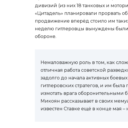
дивизий (из них 18 танковых и мотор
«Цитадель» планировали прорвать о
продвижение вперёд стоило им таких 
неделю гитлеровцы вынуждены были 
обороне.
Немаловажную роль в том, как слож
отличная работа советской развед
задолго до начала активных боевы
гитлеровских стратегов, и им была
измотать врага оборонительными бо
Микоян рассказывает в своих мемуа
известен Ставке ещё в конце мая – 