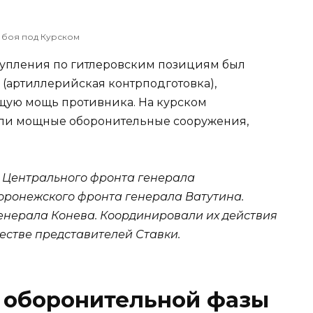
 боя под Курском
тупления по гитлеровским позициям был
артиллерийская контрподготовка),
ую мощь противника. На курском
али мощные оборонительные сооружения,
 Центрального фронта генерала
Воронежского фронта генерала Ватутина.
енерала Конева. Координировали их действия
естве представителей Ставки.
а оборонительной фазы