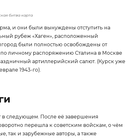
ская битва карта
ма, и они были вынуждены отступить на
ьный рубеж «Хаген», расположенный
елгород были полностью освобождены от
ду по личному распоряжению Сталина в Москве
раздничный артиллерийский салют. (Курск уже
врале 1943-го).
ги
т в следующем. После её завершения
оворотно перешла к советским войскам, о чём
ые, так и зарубежные авторы, а также