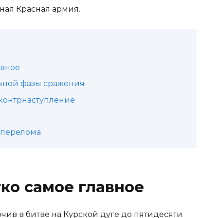
ная Красная армия.
авное
льной фазы сражения
 контрнаступление
о перелома
тко самое главное
чив в битве на Курской дуге до пятидесяти