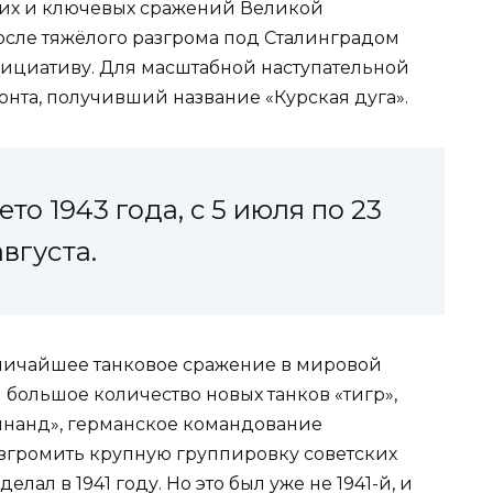
ших и ключевых сражений Великой
сле тяжёлого разгрома под Сталинградом
нициативу. Для масштабной наступательной
нта, получивший название «Курская дуга».
ето 1943 года, с 5 июля по 23
августа.
еличайшее танковое сражение в мировой
большое количество новых танков «тигр»,
инанд», германское командование
азгромить крупную группировку советских
лал в 1941 году. Но это был уже не 1941-й, и