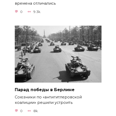
времена отличались
0
9.3k.
Парад победы в Берлине
Союзники по «антигитлеровской
коалиции» решили устроить
0
8k.